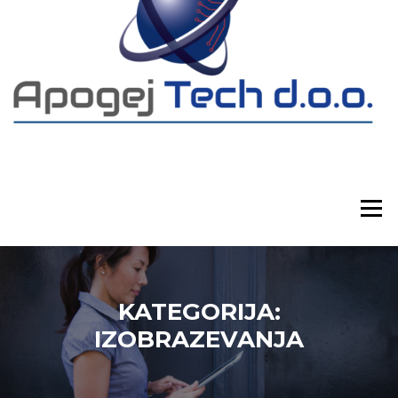
Preskoči
na
vsebino
Meni
KATEGORIJA:
IZOBRAZEVANJA