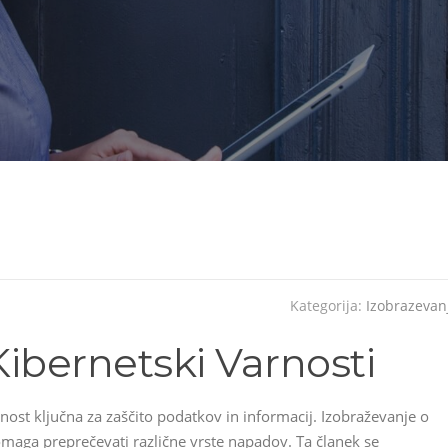
Kategorija:
Izobrazevan
Kibernetski Varnosti
ost ključna za zaščito podatkov in informacij. Izobraževanje o
maga preprečevati različne vrste napadov. Ta članek se