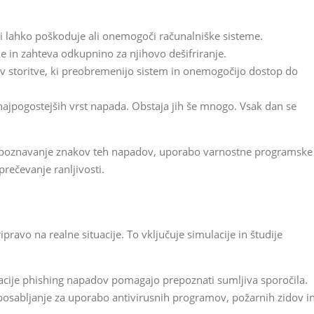
lahko poškoduje ali onemogoči računalniške sisteme.
ke in zahteva odkupnino za njihovo dešifriranje.
ev storitve, ki preobremenijo sistem in onemogočijo dostop do
 najpogostejših vrst napada. Obstaja jih še mnogo. Vsak dan se
repoznavanje znakov teh napadov, uporabo varnostne programske
rečevanje ranljivosti.
pravo na realne situacije. To vključuje simulacije in študije
cije phishing napadov pomagajo prepoznati sumljiva sporočila.
osabljanje za uporabo antivirusnih programov, požarnih zidov i