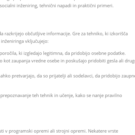
cialni inženiring, tehnični napadi in praktični primeri.
da razkrijejo občutljive informacije. Gre za tehniko, ki izkorišča
inženiringa vključujejo:
poročila, ki izgledajo legitimna, da pridobijo osebne podatke.
o kot zaupanja vredne osebe in poskušajo pridobiti gesla ali drug
ahko pretvarjajo, da so prijatelji ali sodelavci, da pridobijo zaupn
 prepoznavanje teh tehnik in učenje, kako se nanje pravilno
osti v programski opremi ali strojni opremi. Nekatere vrste