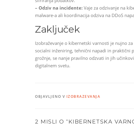
šifriranja podatkov.
– Odziv na incidente:
Vaje za odzivanje na kibe
malware-a ali koordinacija odziva na DDoS nap
Zaključek
Izobraževanje o kibernetski varnosti je nujno za
socialni inženiring, tehnični napadi in praktič
grožnje, se nanje pravilno odzvati in jih učinko
digitalnem svetu.
OBJAVLJENO V
IZOBRAZEVANJA
2 MISLI O “
KIBERNETSKA VARN