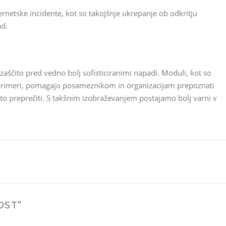
rnetske incidente, kot so takojšnje ukrepanje ob odkritju
ad.
 zaščito pred vedno bolj sofisticiranimi napadi. Moduli, kot so
ni primeri, pomagajo posameznikom in organizacijam prepoznati
vito preprečiti. S takšnim izobraževanjem postajamo bolj varni v
OST
”