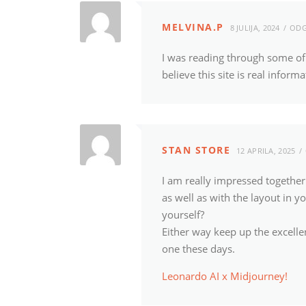
MELVINA.P
8 JULIJA, 2024
ODG
I was reading through some of 
believe this site is real inform
STAN STORE
12 APRILA, 2025
I am really impressed together
as well as with the layout in y
yourself?
Either way keep up the excellen
one these days.
Leonardo AI x Midjourney
!