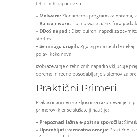
tehničnih napadov so:
– Malware:
Zlonamerna programska oprema, ki 
– Ransomware:
Tip malware-a, ki šifrira podat
– DDoS napadi:
Distribuirani napadi za zavrnit
storitev.
– Še mnogo drugih:
Zgoraj je naštetih le nekaj
pojavi kaka nova.
Izobraževanje o tehničnih napadih vključuje p
opreme in redno posodabljanje sistemov za prep
Praktični Primeri
Praktični primeri so ključni za razumevanje in pri
primerov, kjer se slušatelji naučijo:
– Prepoznati lažna e-poštna sporočila:
Simula
– Uporabljati varnostna orodja:
Praktično usp