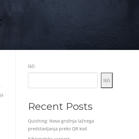
Išči
Išči
ja
Recent Posts
Quishing: Nova grožnja lažnega
predstavljanja preko QR kod
Kibernetska varnost